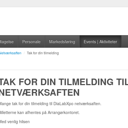
tagelse
Personale
Markedsføring
Events | Aktiviteter
Netværksaften
/
Tak for din tilmelding
TAK FOR DIN TILMELDING TI
NETVÆRKSAFTEN
Mange tak for din tilmelding til DiaLabXpo netværksaften.
Billetterne kan afhentes på Arrangørkontoret.
Med venlig hilsen