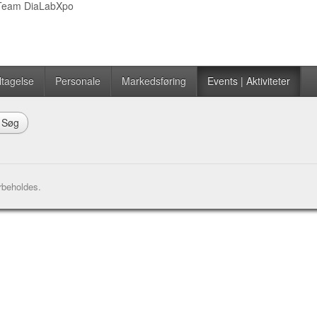
Team DiaLabXpo
tagelse
Personale
Markedsføring
Events | Aktiviteter
Søg
rbeholdes.