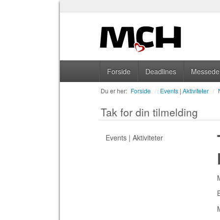
Forside
Deadlines
Messedel
Du er her:
Forside
/
Events | Aktiviteter
/
Tak for din tilmelding
Events | Aktiviteter