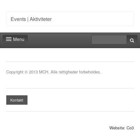
Events | Aktiviteter
Menu
Forside
Deadlines
Copyright © 2013 MCH. Alle rettigheder forbeholdes.
Messedeltagelse
Personale
Kontakt
Markedsføring
Events | Aktiviteter
Website: Co3