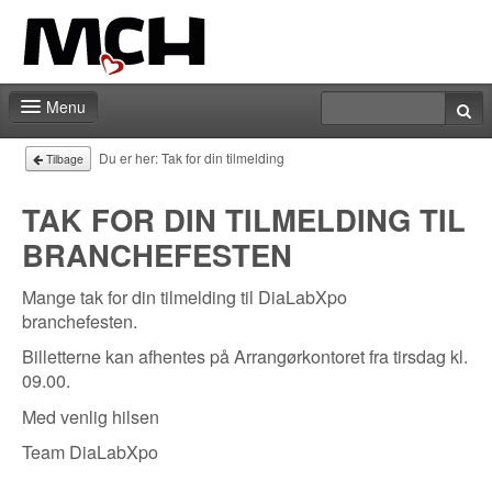
Menu
Forside
Du er her:
Tak for din tilmelding
Tilbage
Deadlines
TAK FOR DIN TILMELDING TIL
BRANCHEFESTEN
Messedeltagelse
Personale
Mange tak for din tilmelding til DiaLabXpo
branchefesten.
Markedsføring
Billetterne kan afhentes på Arrangørkontoret fra tirsdag kl.
09.00.
Events | Aktiviteter
Med venlig hilsen
Team DiaLabXpo